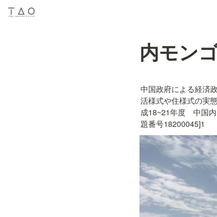
内モンゴ
中国政府による経済
活様式や住様式の実態
成18~21年度　中
題番号18200045]1