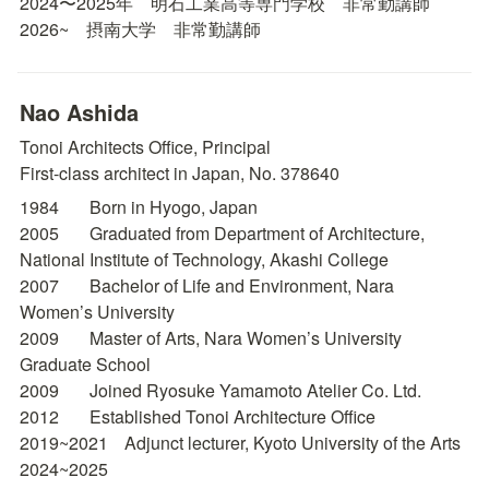
2024〜2025年　明石工業高等専門学校　非常勤講師

2026~　摂南大学　非常勤講師
Nao Ashida
Tonoi Architects Office
, Principal

First-class architect in Japan, No. 378640
1984	Born in Hyogo, Japan

2005	Graduated from Department of Architecture, 
National Institute of Technology, Akashi College

2007	Bachelor of Life and Environment, Nara 
Women’s University

2009	Master of Arts, Nara Women’s University 
Graduate School

2009	Joined Ryosuke Yamamoto Atelier Co. Ltd.

2012	Established Tonoi Architecture Office

2019~2021	Adjunct lecturer, Kyoto University of the Arts

2024~2025
