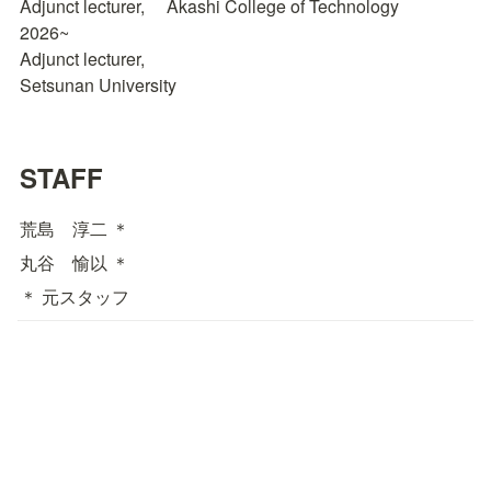
Adjunct lecturer, 　Akashi College of Technology

2026~

Adjunct lecturer, 

Setsunan University
STAFF
荒島　淳二 ＊
丸谷　愉以 ＊
＊ 元スタッフ