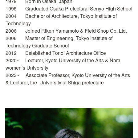
1979	Born in Osaka, Japan

1998	Graduated Osaka Prefectural Senyo High School

2004	Bachelor of Architecture, Tokyo Institute of 
Technology

2006	Joined Riken Yamamoto & Field Shop Co. Ltd.

2006	Master of Engineering, Tokyo Institute of 
Technology Graduate School

2012	Established Tonoi Architecture Office

2020~	Lecturer, Kyoto University of the Arts & Nara 
women’s University

2023~     Associate Professor, Kyoto University of the Arts 
& Lecturer, the  University of Shiga prefecture