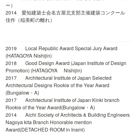
ー）

2014　愛知建築士会名古屋北支部主催建築コンクール　
佳作（稲美町の離れ）
2019	Local Republic Award Special Jury Award 
(HATAGOYA Nishijin)

2018	Good Design Award (Japan Institute of Design 
Promotion) (HATAGOYA     Nishijin)

2017	Architectural Institute of Japan Selected 
Architectural Designs Rookie of the Year Award 
(Bungalow・A)

2017	Architectural Institute of Japan Kinki branch 
Rookie of the Year Award(Bungalow・A)

2014	Aichi Society of Architects & Building Engineers 
Nagoya kita Branch Honorable mention 
Award(DETACHED ROOM in Inami)