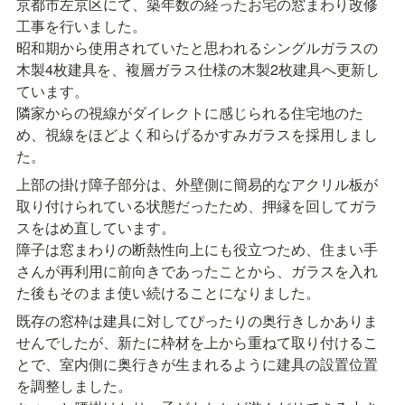
京都市左京区にて、築年数の経ったお宅の窓まわり改修
工事を行いました。

昭和期から使用されていたと思われるシングルガラスの
木製4枚建具を、複層ガラス仕様の木製2枚建具へ更新し
ています。

隣家からの視線がダイレクトに感じられる住宅地のた
め、視線をほどよく和らげるかすみガラスを採用しまし
た。
上部の掛け障子部分は、外壁側に簡易的なアクリル板が
取り付けられている状態だったため、押縁を回してガラ
スをはめ直しています。

障子は窓まわりの断熱性向上にも役立つため、住まい手
さんが再利用に前向きであったことから、ガラスを入れ
た後もそのまま使い続けることになりました。
既存の窓枠は建具に対してぴったりの奥行きしかありま
せんでしたが、新たに枠材を上から重ねて取り付けるこ
とで、室内側に奥行きが生まれるように建具の設置位置
を調整しました。
